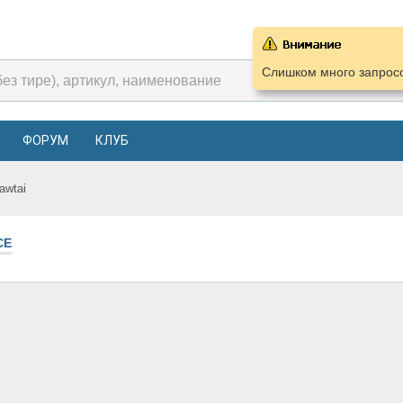
Слишком много запросо
ФОРУМ
КЛУБ
awtai
СЕ