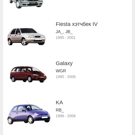
Fiesta хэтчбек IV
JA_, JB_
1995
-
2001
Galaxy
WGR
1995
-
2006
KA
RB_
1996
-
2008