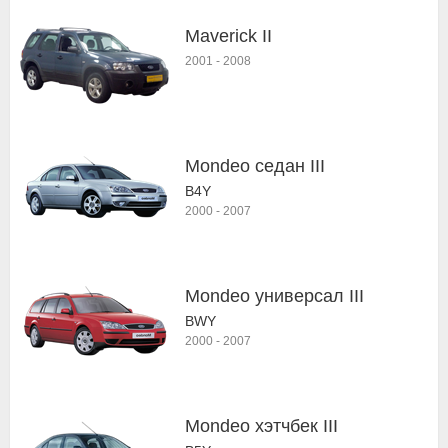
Maverick II
2001
-
2008
Mondeo седан III
B4Y
2000
-
2007
Mondeo универсал III
BWY
2000
-
2007
Mondeo хэтчбек III