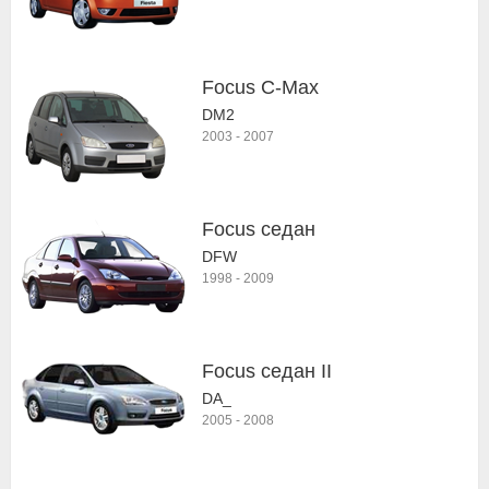
Focus C-Max
DM2
2003
-
2007
Focus седан
DFW
1998
-
2009
Focus седан II
DA_
2005
-
2008