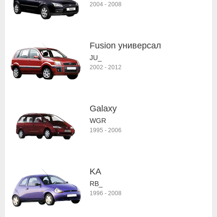
2004
-
2008
Fusion универсал
JU_
2002
-
2012
Galaxy
WGR
1995
-
2006
KA
RB_
1996
-
2008