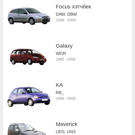
Focus хэтчбек
DAW, DBW
1998
-
2009
Galaxy
WGR
1995
-
2006
KA
RB_
1996
-
2008
Maverick
UDS, UNS