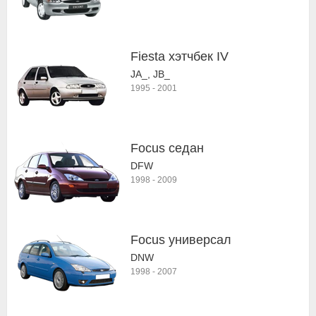
Fiesta хэтчбек IV
JA_, JB_
1995
-
2001
Focus седан
DFW
1998
-
2009
Focus универсал
DNW
1998
-
2007