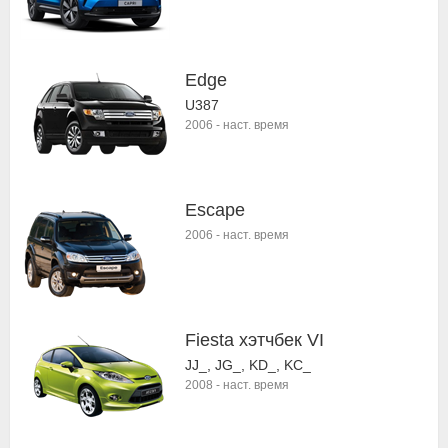
Edge
U387
2006
-
наст. время
Escape
2006
-
наст. время
Fiesta хэтчбек VI
JJ_, JG_, KD_, KC_
2008
-
наст. время