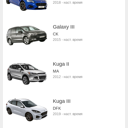
2018
-
наст. время
Galaxy III
CK
2015
-
наст. время
Kuga II
MA
2012
-
наст. время
Kuga III
DFK
2019
-
наст. время