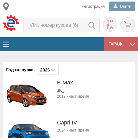
Регистрация
Войти
ГАРАЖ
Год выпуска:
2026
B-Max
JK_
2012
-
наст. время
Capri IV
2024
-
наст. время