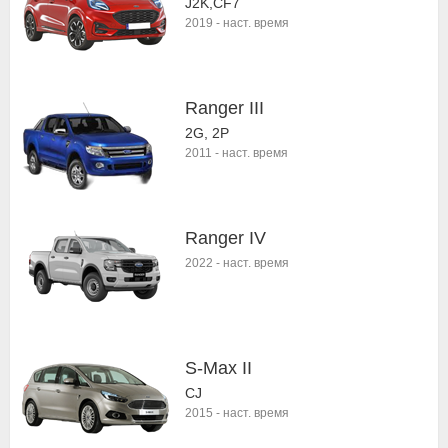
J2K,CF7
2019
-
наст. время
Ranger III
2G, 2P
2011
-
наст. время
Ranger IV
2022
-
наст. время
S-Max II
CJ
2015
-
наст. время