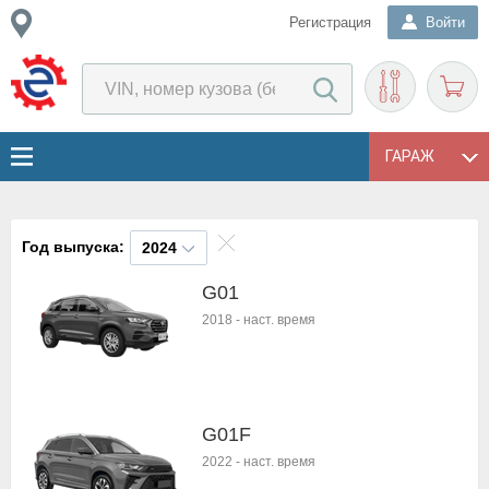
Регистрация
Войти
ГАРАЖ
Год выпуска:
2024
G01
2018
-
наст. время
G01F
2022
-
наст. время