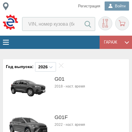
Регистрация
Войти
ГАРАЖ
Год выпуска:
2026
G01
2018
-
наст. время
G01F
2022
-
наст. время