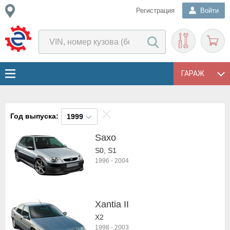
Регистрация
Войти
ГАРАЖ
Год выпуска:
1999
Saxo
S0, S1
1996
-
2004
Xantia II
X2
1998
-
2003