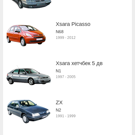
Xsara Picasso
N68
1999
-
2012
Xsara хетчбек 5 дв
N1
1997
-
2005
ZX
N2
1991
-
1999