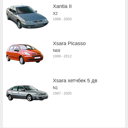
Xantia II
X2
1998
-
2003
Xsara Picasso
N68
1999
-
2012
Xsara хетчбек 5 дв
N1
1997
-
2005