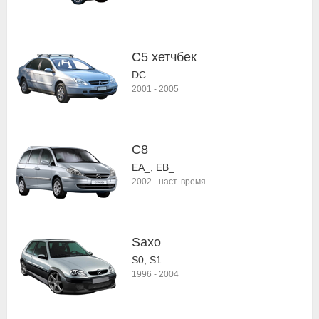
C5 хетчбек
DC_
2001
-
2005
C8
EA_, EB_
2002
-
наст. время
Saxo
S0, S1
1996
-
2004