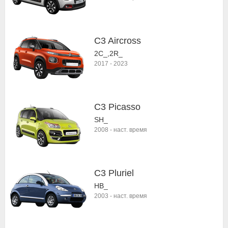
C3 Aircross
2C_,2R_
2017
-
2023
C3 Picasso
SH_
2008
-
наст. время
C3 Pluriel
HB_
2003
-
наст. время