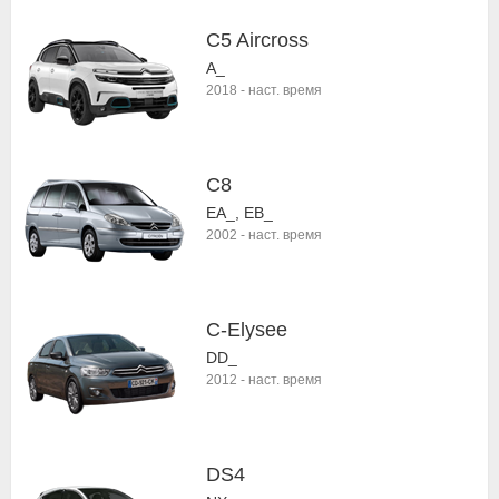
C5 Aircross
A_
2018
-
наст. время
C8
EA_, EB_
2002
-
наст. время
C-Elysee
DD_
2012
-
наст. время
DS4