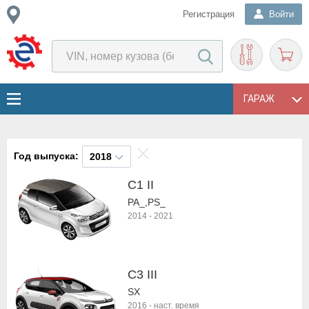
Регистрация
Войти
ГАРАЖ
Год выпуска:
2018
C1 II
PA_,PS_
2014
-
2021
C3 III
SX
2016
-
наст. время