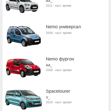
NX_
2011
-
наст. время
Nemo универсал
2009
-
наст. время
Nemo фургон
AA_
2008
-
наст. время
Spacetourer
V_
2016
-
наст. время