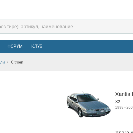
ФОРУМ
КЛУБ
или
Citroen
Xantia I
X2
1998
-
200
Xsara 