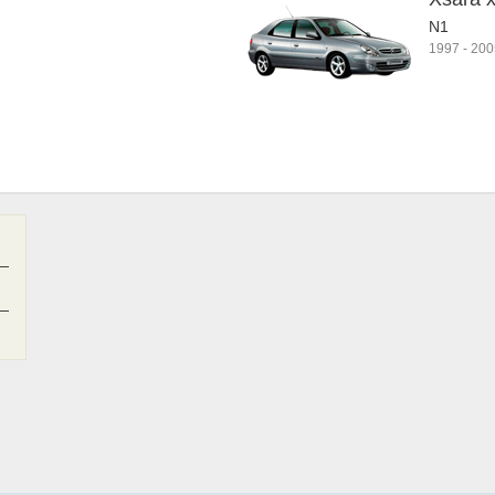
N1
1997
-
200
—
—