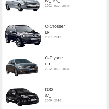
EA_, EB_
2002
-
наст. время
C-Crosser
EP_
2007
-
2012
C-Elysee
DD_
2012
-
наст. время
DS3
SA_
2009
-
2016