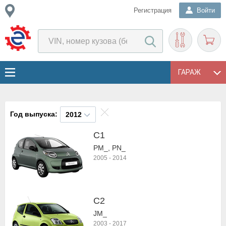
Регистрация
Войти
ГАРАЖ
Год выпуска:
2012
C1
PM_, PN_
2005
-
2014
C2
JM_
2003
-
2017