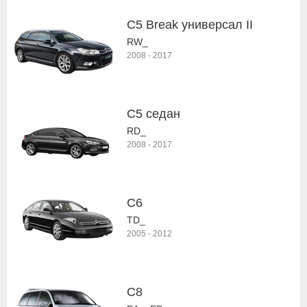
C5 Break универсал II
RW_
2008
-
2017
C5 седан
RD_
2008
-
2017
C6
TD_
2005
-
2012
C8