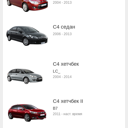
2004
-
2013
C4 седан
2006
-
2013
C4 хетчбек
LC_
2004
-
2014
C4 хетчбек II
B7
2011
-
наст. время