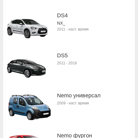
DS4
NX_
2011
-
наст. время
DS5
2011
-
2016
Nemo универсал
2009
-
наст. время
Nemo фургон