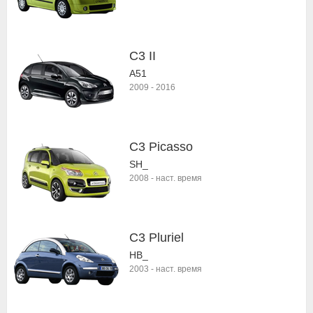
C3 II
A51
2009
-
2016
C3 Picasso
SH_
2008
-
наст. время
C3 Pluriel
HB_
2003
-
наст. время