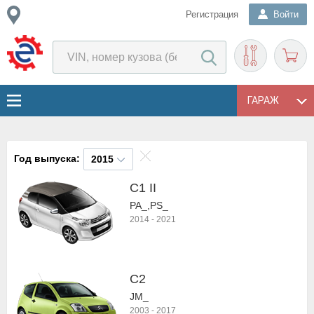
Регистрация
Войти
ГАРАЖ
Год выпуска:
2015
C1 II
PA_,PS_
2014
-
2021
C2
JM_
2003
-
2017