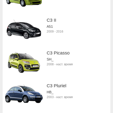
C3 II
A51
2009
-
2016
C3 Picasso
SH_
2008
-
наст. время
C3 Pluriel
HB_
2003
-
наст. время