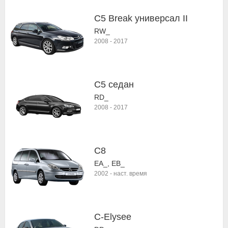
C5 Break универсал II
RW_
2008
-
2017
C5 седан
RD_
2008
-
2017
C8
EA_, EB_
2002
-
наст. время
C-Elysee