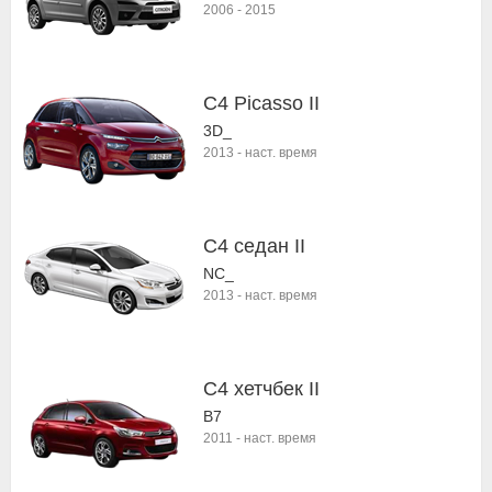
2006
-
2015
C4 Picasso II
3D_
2013
-
наст. время
C4 седан II
NC_
2013
-
наст. время
C4 хетчбек II
B7
2011
-
наст. время