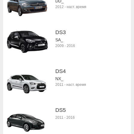
DD_
2012
-
наст. время
DS3
SA_
2009
-
2016
DS4
NX_
2011
-
наст. время
DS5
2011
-
2016