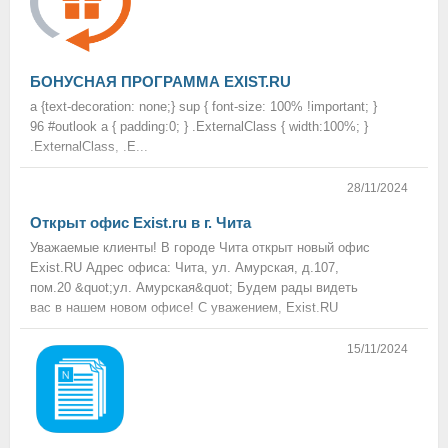
БОНУСНАЯ ПРОГРАММА EXIST.RU
a {text-decoration: none;} sup { font-size: 100% !important; }
96 #outlook a { padding:0; } .ExternalClass { width:100%; }
.ExternalClass, .E...
28/11/2024
Открыт офис Exist.ru в г. Чита
Уважаемые клиенты! В городе Чита открыт новый офис
Exist.RU Адрес офиса: Чита, ул. Амурская, д.107,
пом.20 &quot;ул. Амурская&quot; Будем рады видеть
вас в нашем новом офисе! С уважением, Exist.RU
15/11/2024