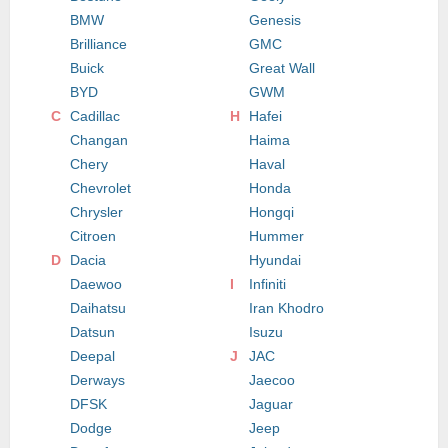
BMW
Genesis
Brilliance
GMC
Buick
Great Wall
BYD
GWM
C
Cadillac
H
Hafei
Changan
Haima
Chery
Haval
Chevrolet
Honda
Chrysler
Hongqi
Citroen
Hummer
D
Dacia
Hyundai
Daewoo
I
Infiniti
Daihatsu
Iran Khodro
Datsun
Isuzu
Deepal
J
JAC
Derways
Jaecoo
DFSK
Jaguar
Dodge
Jeep