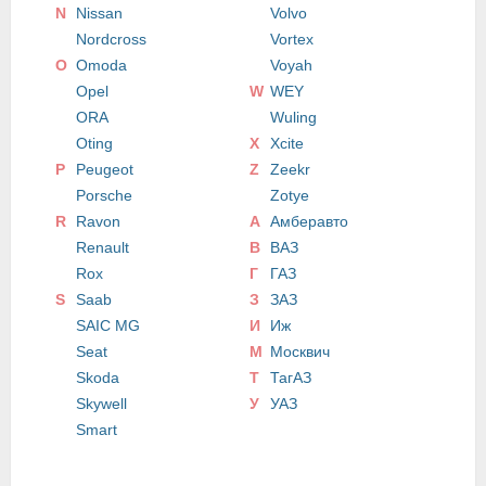
N
Nissan
Volvo
Nordcross
Vortex
O
Omoda
Voyah
Opel
W
WEY
ORA
Wuling
Oting
X
Xcite
P
Peugeot
Z
Zeekr
Porsche
Zotye
R
Ravon
А
Амберавто
Renault
В
ВАЗ
Rox
Г
ГАЗ
S
Saab
З
ЗАЗ
SAIC MG
И
Иж
Seat
М
Москвич
Skoda
Т
ТагАЗ
Skywell
У
УАЗ
Smart