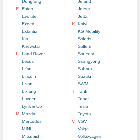
Dongfeng
Jeland
E
Esteo
Jetour
Evolute
Jetta
Exeed
K
Kaiyi
Exlantix
KG Mobility
Kia
Solaris
Knewstar
Sollers
L
Land Rover
Soueast
Lexus
Ssangyong
Lifan
Subaru
Lincoln
Suzuki
Livan
SWM
Lixiang
T
Tank
Luxgen
Tenet
Lynk & Co
Tesla
M
Mazda
Toyota
Mercedes
V
VGV
MINI
Volga
Mitsubishi
Volkswagen